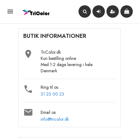

BUTIK INFORMATIONER

TriColor.dk
Kun bestilling online
Med 1-2 dage levering i hele
Denmark

Ring til os:
31 23 00 23

Email os:
info@tricolor.dk