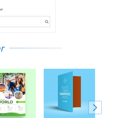
ter
r