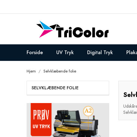
Forside
UV Tryk
Digital Tryk
Plak
Hjem
Selvklæbende folie
SELVKLÆBENDE FOLIE
Selv
Udskåret
Selvklæb