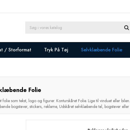
at / Storformat
Tryk På Tøj
Selvklæbende Folie
klæbende Folie
 folie som tekst, logo og figurer. Konturskåret Folie. Lige til vinduet eller bilen
ende bogstaver, stickers, reklame, Udskåret selvklæbende tal, bogstaver eller logo