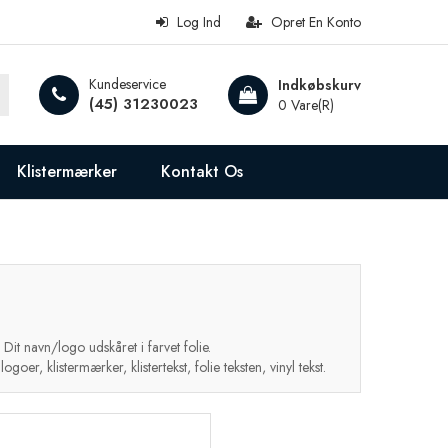
Log Ind
Opret En Konto
Kundeservice
Indkøbskurv
(45) 31230023
0 Vare(r)
Klistermærker
Kontakt Os
. Dit navn/logo udskåret i farvet folie.
er, klistermærker, klistertekst, folie teksten, vinyl tekst.