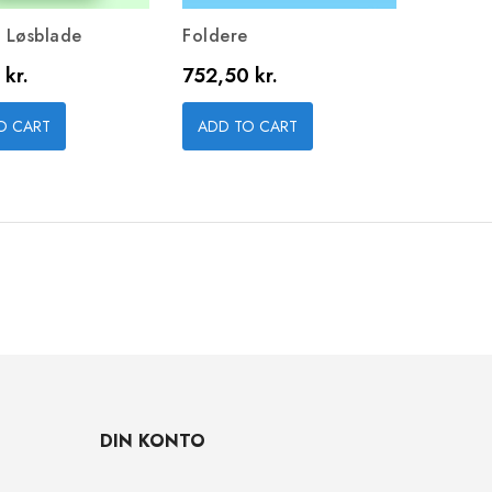
/ Løsblade
Foldere
Postkor
Pris
Pris
 kr.
752,50 kr.
500,00
O CART
ADD TO CART
ADD T
DIN KONTO