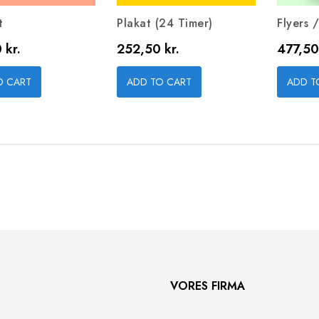
t
Plakat (24 Timer)
Flyers 
Pris
Pris
 kr.
252,50 kr.
477,50
O CART
ADD TO CART
ADD T
VORES FIRMA