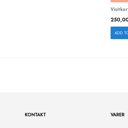
Visitkor
Pris
250,00
ADD T
KONTAKT
VARER