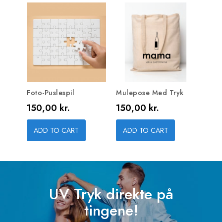
Foto-Puslespil
Mulepose Med Tryk
Pris
Pris
150,00 kr.
150,00 kr.
ADD TO CART
ADD TO CART
UV Tryk direkte på
tingene!