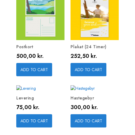
Postkort
Plakat (24 Timer)
Pris
Pris
500,00 kr.
252,50 kr.
ADD TO CART
ADD TO CART
Levering
Hastegebyr
Pris
Pris
75,00 kr.
300,00 kr.
ADD TO CART
ADD TO CART