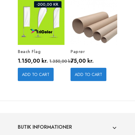
-200,00 KR.
Beach Flag
Paprør
Pris
Normal pris
Pris
1.150,00 kr.
75,00 kr.
1.350,00 kr.
ADD TO CART
ADD TO CART
BUTIK INFORMATIONER
