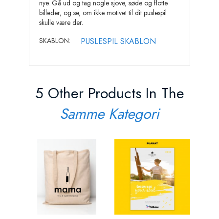
nye. Gå ud og tag nogle sjove, søde og flotte
billeder, og se, om ikke motivet til dit puslespil
skulle være der.
PUSLESPIL SKABLON
SKABLON:
5 Other Products In The
Samme Kategori
Haste
Pris
300,
ADD