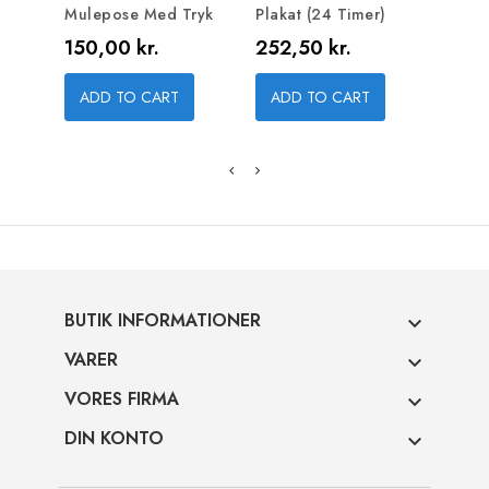
Mulepose Med Tryk
Plakat (24 Timer)
Pris
Pris
150,00 kr.
252,50 kr.
ADD TO CART
ADD TO CART
BUTIK INFORMATIONER

VARER

VORES FIRMA

DIN KONTO
